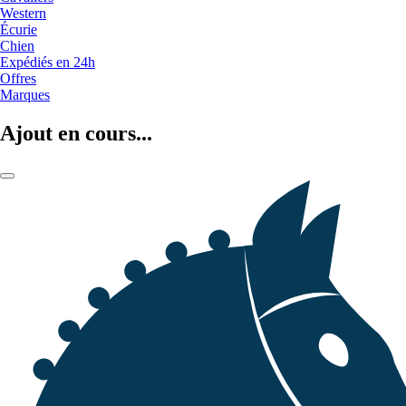
Western
Écurie
Chien
Expédiés en 24h
Offres
Marques
Ajout en cours...