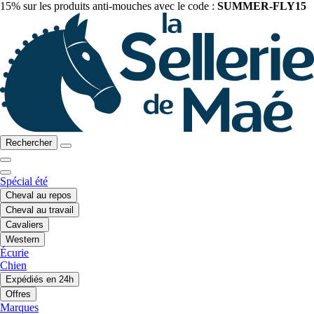
15% sur les produits anti-mouches avec le code :
SUMMER-FLY15
Rechercher
Spécial été
Cheval au repos
Cheval au travail
Cavaliers
Western
Écurie
Chien
Expédiés en 24h
Offres
Marques