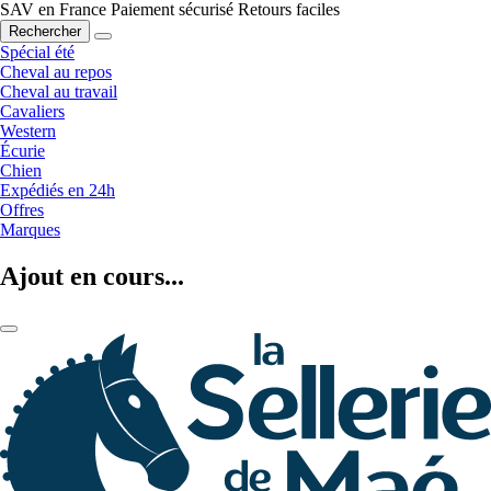
SAV en France
Paiement sécurisé
Retours faciles
Rechercher
Spécial été
Cheval au repos
Cheval au travail
Cavaliers
Western
Écurie
Chien
Expédiés en 24h
Offres
Marques
Ajout en cours...