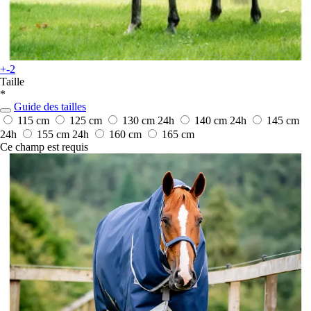
+-2
Taille
*
Guide des tailles
115 cm
125 cm
130 cm
24h
140 cm
24h
145 cm
24h
155 cm
24h
160 cm
165 cm
Ce champ est requis