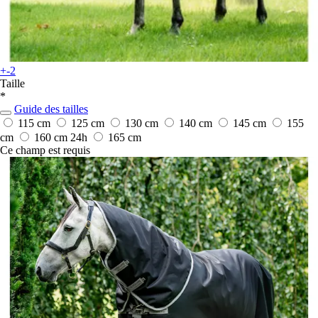
+-2
Taille
*
Guide des tailles
115 cm
125 cm
130 cm
140 cm
145 cm
155
cm
160 cm
24h
165 cm
Ce champ est requis