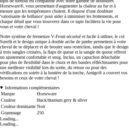
tapis de turnout est compatible avec notre gamme de doublures
Horseware®, vous permettant d'augmenter la chaleur au fur et à
mesure que les températures chutent. Il dispose d'une doublure
'valorisante de brillance' pour aider à minimiser les frottements, et
chaque détail que vous trouverez dans ce tapis facilitera la vie pour
vous et votre cheval !
Notre système de fermeture V-Front sécurisé et facile à utiliser, le col
Surefit et le design unique à double arche de jambe permettent à votre
cheval de se déplacer et de brouter sans restriction, tandis que le design
à trois sangles croisées, la flaps de queue et la sangle de queue offrent
un ajustement confortable et snug. Inclus, un capuchon détachable
pour plus de flexibilité dans le choix et des bandes réfléchissantes pour
une meilleure visibilité lors du sortie, du retour ou pour des
vérifications en soirée à la lumière de la torche, Amigo® a couvert vos
besoins et ceux de votre cheval !
Informations complémentaires
Marque
Horseware
Couleur
black/titanium grey & silver
Couleur dominante
Noir
Grammage
250
Loading...
Loading...