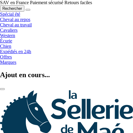
SAV en France
Paiement sécurisé
Retours faciles
Rechercher
Spécial été
Cheval au repos
Cheval au travail
Cavaliers
Western
Écurie
Chien
Expédiés en 24h
Offres
Marques
Ajout en cours...