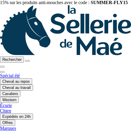
15% sur les produits anti-mouches avec le code :
SUMMER-FLY15
Rechercher
Spécial été
Cheval au repos
Cheval au travail
Cavaliers
Western
Écurie
Chien
Expédiés en 24h
Offres
Marques